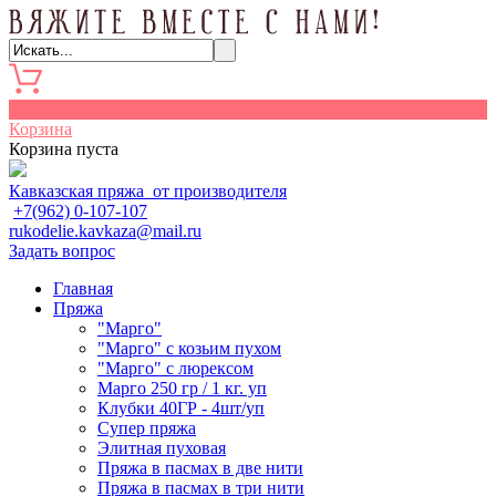
0
Корзина
Корзина пуста
Кавказская пряжа от производителя
+7(962) 0-107-107
rukodelie.kavkaza@mail.ru
Задать вопрос
Главная
Пряжа
"Марго"
"Марго" с козьим пухом
"Марго" с люрексом
Марго 250 гр / 1 кг. уп
Клубки 40ГР - 4шт/уп
Cупер пряжа
Элитная пуховая
Пряжа в пасмах в две нити
Пряжа в пасмах в три нити