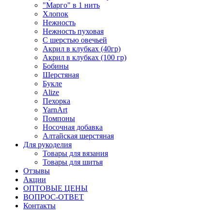
"Марго" в 1 нить
Хлопок
Нежность
Нежность пуховая
С шерстью овечьей
Акрил в клубках (40гр)
Акрил в клубках (100 гр)
Бобины
Шерстяная
Букле
Alize
Пехорка
YarnArt
Помпоны
Носочная добавка
Алтайская шерстяная
Для рукоделия
Товары для вязания
Товары для шитья
Отзывы
Акции
ОПТОВЫЕ ЦЕНЫ
ВОПРОС-ОТВЕТ
Контакты