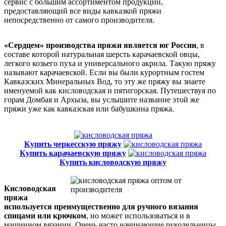
сервис с большим ассортиментом продукции,
предоставляющий все виды кавказкой пряжи
непосредственно от самого производителя.
«Сердцем» производства пряжи является юг России
, в
составе которой натуральная шерсть карачаевской овцы,
легкого козьего пуха и универсального акрила. Такую пряжу
называют карачаевской. Если вы были курортным гостем
Кавказских Минеральных Вод, то эту же пряжу вы знаете
именуемой как кисловодская и пятигорская. Путешествуя по
горам Домбая и Архыза, вы услышите название этой же
пряжи уже как кавказская или бабушкина пряжа.
Купить черкесскую пряжу
Купить карачаевскую пряжу
Купить кисловодскую пряжу
Кисловодская
пряжа
используется преимущественно для ручного вязания
спицами или крючком
, но может использоваться и в
машинном вязании. Очень часто начинающие рукодельницы