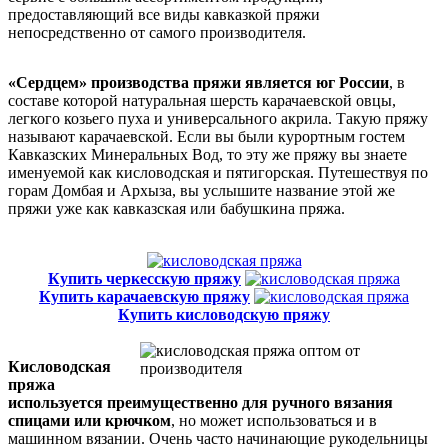
предоставляющий все виды кавказкой пряжи
непосредственно от самого производителя.
«Сердцем» производства пряжи является юг России
, в
составе которой натуральная шерсть карачаевской овцы,
легкого козьего пуха и универсального акрила. Такую пряжу
называют карачаевской. Если вы были курортным гостем
Кавказских Минеральных Вод, то эту же пряжу вы знаете
именуемой как кисловодская и пятигорская. Путешествуя по
горам Домбая и Архыза, вы услышите название этой же
пряжи уже как кавказская или бабушкина пряжа.
Купить черкесскую пряжу
Купить карачаевскую пряжу
Купить кисловодскую пряжу
Кисловодская
пряжа
используется преимущественно для ручного вязания
спицами или крючком
, но может использоваться и в
машинном вязании. Очень часто начинающие рукодельницы