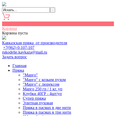
0
Корзина
Корзина пуста
Кавказская пряжа от производителя
+7(962) 0-107-107
rukodelie.kavkaza@mail.ru
Задать вопрос
Главная
Пряжа
"Марго"
"Марго" с козьим пухом
"Марго" с люрексом
Марго 250 гр / 1 кг. уп
Клубки 40ГР - 4шт/уп
Cупер пряжа
Элитная пуховая
Пряжа в пасмах в две нити
Пряжа в пасмах в три нити