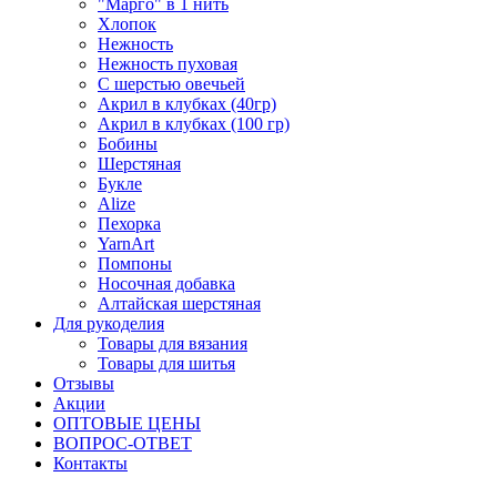
"Марго" в 1 нить
Хлопок
Нежность
Нежность пуховая
С шерстью овечьей
Акрил в клубках (40гр)
Акрил в клубках (100 гр)
Бобины
Шерстяная
Букле
Alize
Пехорка
YarnArt
Помпоны
Носочная добавка
Алтайская шерстяная
Для рукоделия
Товары для вязания
Товары для шитья
Отзывы
Акции
ОПТОВЫЕ ЦЕНЫ
ВОПРОС-ОТВЕТ
Контакты