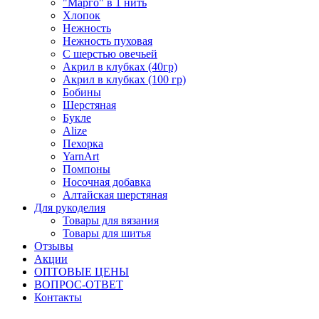
"Марго" в 1 нить
Хлопок
Нежность
Нежность пуховая
С шерстью овечьей
Акрил в клубках (40гр)
Акрил в клубках (100 гр)
Бобины
Шерстяная
Букле
Alize
Пехорка
YarnArt
Помпоны
Носочная добавка
Алтайская шерстяная
Для рукоделия
Товары для вязания
Товары для шитья
Отзывы
Акции
ОПТОВЫЕ ЦЕНЫ
ВОПРОС-ОТВЕТ
Контакты