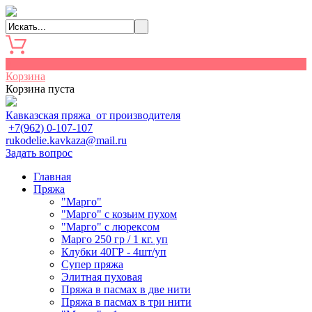
0
Корзина
Корзина пуста
Кавказская пряжа от производителя
+7(962) 0-107-107
rukodelie.kavkaza@mail.ru
Задать вопрос
Главная
Пряжа
"Марго"
"Марго" с козьим пухом
"Марго" с люрексом
Марго 250 гр / 1 кг. уп
Клубки 40ГР - 4шт/уп
Cупер пряжа
Элитная пуховая
Пряжа в пасмах в две нити
Пряжа в пасмах в три нити