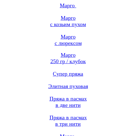
Марго
Марго
с козьим пухом
Марго
с люрексом
Марго
250 гр / клубок
Cупер пряжа
Элитная пуховая
Пряжа в пасмах
в две нити
Пряжа в пасмах
в три нити