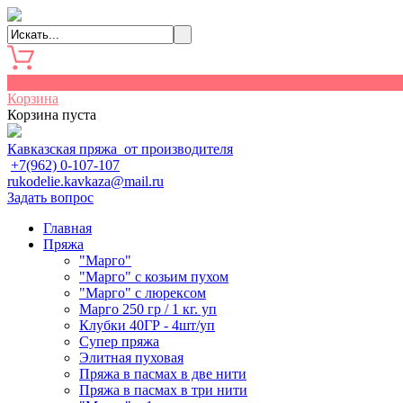
0
Корзина
Корзина пуста
Кавказская пряжа от производителя
+7(962) 0-107-107
rukodelie.kavkaza@mail.ru
Задать вопрос
Главная
Пряжа
"Марго"
"Марго" с козьим пухом
"Марго" с люрексом
Марго 250 гр / 1 кг. уп
Клубки 40ГР - 4шт/уп
Cупер пряжа
Элитная пуховая
Пряжа в пасмах в две нити
Пряжа в пасмах в три нити