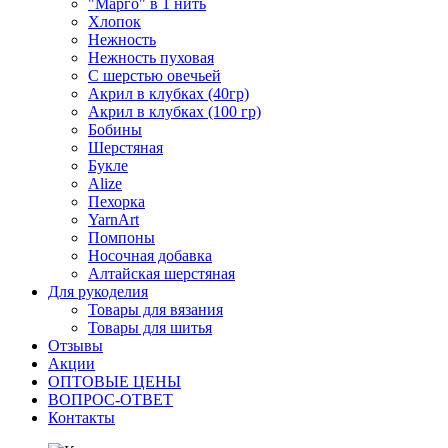
"Марго" в 1 нить
Хлопок
Нежность
Нежность пуховая
С шерстью овечьей
Акрил в клубках (40гр)
Акрил в клубках (100 гр)
Бобины
Шерстяная
Букле
Alize
Пехорка
YarnArt
Помпоны
Носочная добавка
Алтайская шерстяная
Для рукоделия
Товары для вязания
Товары для шитья
Отзывы
Акции
ОПТОВЫЕ ЦЕНЫ
ВОПРОС-ОТВЕТ
Контакты