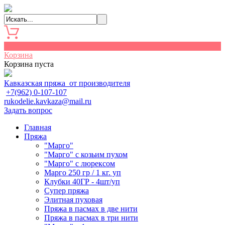
0
Корзина
Корзина пуста
Кавказская пряжа от производителя
+7(962) 0-107-107
rukodelie.kavkaza@mail.ru
Задать вопрос
Главная
Пряжа
"Марго"
"Марго" с козьим пухом
"Марго" с люрексом
Марго 250 гр / 1 кг. уп
Клубки 40ГР - 4шт/уп
Cупер пряжа
Элитная пуховая
Пряжа в пасмах в две нити
Пряжа в пасмах в три нити