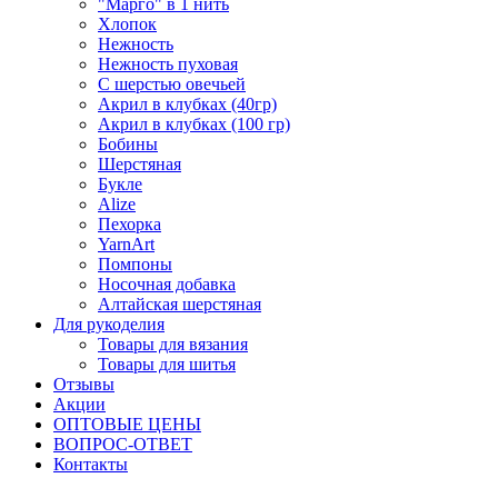
"Марго" в 1 нить
Хлопок
Нежность
Нежность пуховая
С шерстью овечьей
Акрил в клубках (40гр)
Акрил в клубках (100 гр)
Бобины
Шерстяная
Букле
Alize
Пехорка
YarnArt
Помпоны
Носочная добавка
Алтайская шерстяная
Для рукоделия
Товары для вязания
Товары для шитья
Отзывы
Акции
ОПТОВЫЕ ЦЕНЫ
ВОПРОС-ОТВЕТ
Контакты