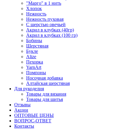
"Марго" в 1 нить
Хлопок
Нежность
Нежность пуховая
С шерстью овечьей
Акрил в клубках (40гр)
Акрил в клубках (100 гр)
Бобины
Шерстяная
Букле
Alize
Пехорка
YarnArt
Помпоны
Носочная добавка
Алтайская шерстяная
Для рукоделия
Товары для вязания
Товары для шитья
Отзывы
Акции
ОПТОВЫЕ ЦЕНЫ
ВОПРОС-ОТВЕТ
Контакты