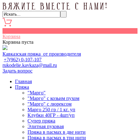
0
Корзина
Корзина пуста
Кавказская пряжа от производителя
+7(962) 0-107-107
rukodelie.kavkaza@mail.ru
Задать вопрос
Главная
Пряжа
"Марго"
"Марго" с козьим пухом
"Марго" с люрексом
Марго 250 гр / 1 кг. уп
Клубки 40ГР - 4шт/уп
Cупер пряжа
Элитная пуховая
Пряжа в пасмах в две нити
Пряжа в пасмах в три нити