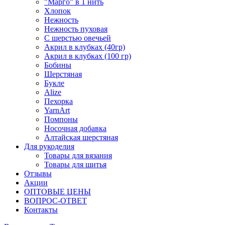
"Марго" в 1 нить
Хлопок
Нежность
Нежность пуховая
С шерстью овечьей
Акрил в клубках (40гр)
Акрил в клубках (100 гр)
Бобины
Шерстяная
Букле
Alize
Пехорка
YarnArt
Помпоны
Носочная добавка
Алтайская шерстяная
Для рукоделия
Товары для вязания
Товары для шитья
Отзывы
Акции
ОПТОВЫЕ ЦЕНЫ
ВОПРОС-ОТВЕТ
Контакты