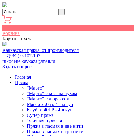
0
Корзина
Корзина пуста
Кавказская пряжа от производителя
+7(962) 0-107-107
rukodelie.kavkaza@mail.ru
Задать вопрос
Главная
Пряжа
"Марго"
"Марго" с козьим пухом
"Марго" с люрексом
Марго 250 гр / 1 кг. уп
Клубки 40ГР - 4шт/уп
Cупер пряжа
Элитная пуховая
Пряжа в пасмах в две нити
Пряжа в пасмах в три нити