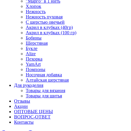
"Марго" в 1 нить
Хлопок
Нежность
Нежность пуховая
С шерстью овечьей
Акрил в клубках (40гр)
Акрил в клубках (100 гр)
Бобины
Шерстяная
Букле
Alize
Пехорка
YarnArt
Помпоны
Носочная добавка
Алтайская шерстяная
Для рукоделия
Товары для вязания
Товары для шитья
Отзывы
Акции
ОПТОВЫЕ ЦЕНЫ
ВОПРОС-ОТВЕТ
Контакты