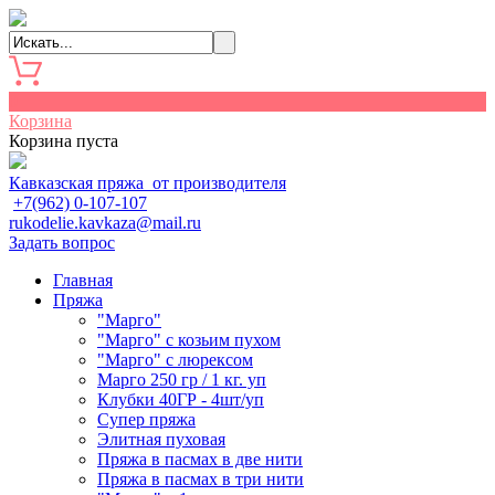
0
Корзина
Корзина пуста
Кавказская пряжа от производителя
+7(962) 0-107-107
rukodelie.kavkaza@mail.ru
Задать вопрос
Главная
Пряжа
"Марго"
"Марго" с козьим пухом
"Марго" с люрексом
Марго 250 гр / 1 кг. уп
Клубки 40ГР - 4шт/уп
Cупер пряжа
Элитная пуховая
Пряжа в пасмах в две нити
Пряжа в пасмах в три нити