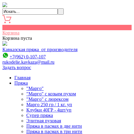
0
Корзина
Корзина пуста
Кавказская пряжа от производителя
+7(962) 0-107-107
rukodelie.kavkaza@mail.ru
Задать вопрос
Главная
Пряжа
"Марго"
"Марго" с козьим пухом
"Марго" с люрексом
Марго 250 гр / 1 кг. уп
Клубки 40ГР - 4шт/уп
Cупер пряжа
Элитная пуховая
Пряжа в пасмах в две нити
Пряжа в пасмах в три нити