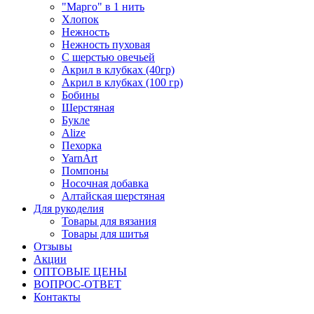
"Марго" в 1 нить
Хлопок
Нежность
Нежность пуховая
С шерстью овечьей
Акрил в клубках (40гр)
Акрил в клубках (100 гр)
Бобины
Шерстяная
Букле
Alize
Пехорка
YarnArt
Помпоны
Носочная добавка
Алтайская шерстяная
Для рукоделия
Товары для вязания
Товары для шитья
Отзывы
Акции
ОПТОВЫЕ ЦЕНЫ
ВОПРОС-ОТВЕТ
Контакты