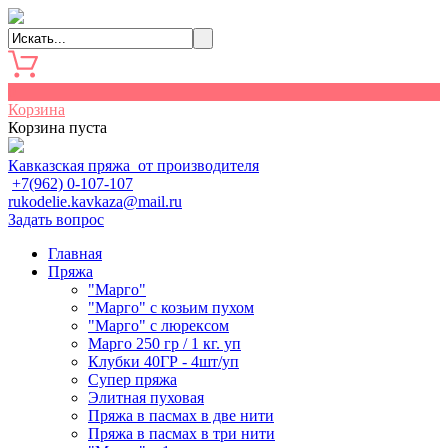
0
Корзина
Корзина пуста
Кавказская пряжа от производителя
+7(962) 0-107-107
rukodelie.kavkaza@mail.ru
Задать вопрос
Главная
Пряжа
"Марго"
"Марго" с козьим пухом
"Марго" с люрексом
Марго 250 гр / 1 кг. уп
Клубки 40ГР - 4шт/уп
Cупер пряжа
Элитная пуховая
Пряжа в пасмах в две нити
Пряжа в пасмах в три нити