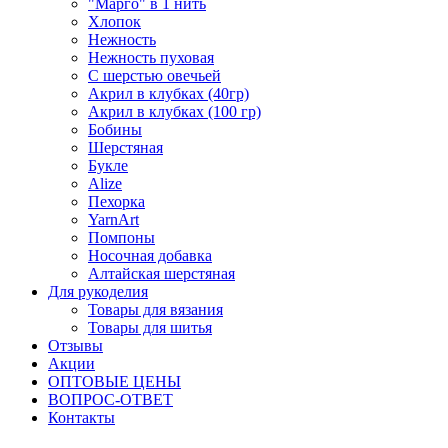
"Марго" в 1 нить
Хлопок
Нежность
Нежность пуховая
С шерстью овечьей
Акрил в клубках (40гр)
Акрил в клубках (100 гр)
Бобины
Шерстяная
Букле
Alize
Пехорка
YarnArt
Помпоны
Носочная добавка
Алтайская шерстяная
Для рукоделия
Товары для вязания
Товары для шитья
Отзывы
Акции
ОПТОВЫЕ ЦЕНЫ
ВОПРОС-ОТВЕТ
Контакты