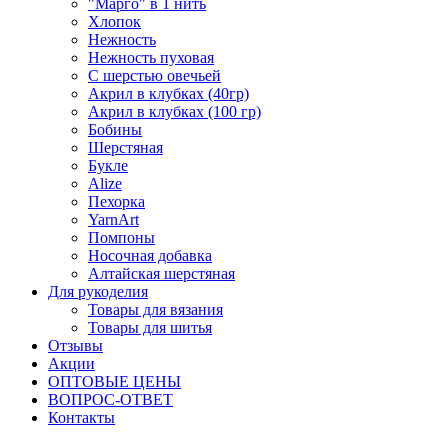
"Марго" в 1 нить
Хлопок
Нежность
Нежность пуховая
С шерстью овечьей
Акрил в клубках (40гр)
Акрил в клубках (100 гр)
Бобины
Шерстяная
Букле
Alize
Пехорка
YarnArt
Помпоны
Носочная добавка
Алтайская шерстяная
Для рукоделия
Товары для вязания
Товары для шитья
Отзывы
Акции
ОПТОВЫЕ ЦЕНЫ
ВОПРОС-ОТВЕТ
Контакты