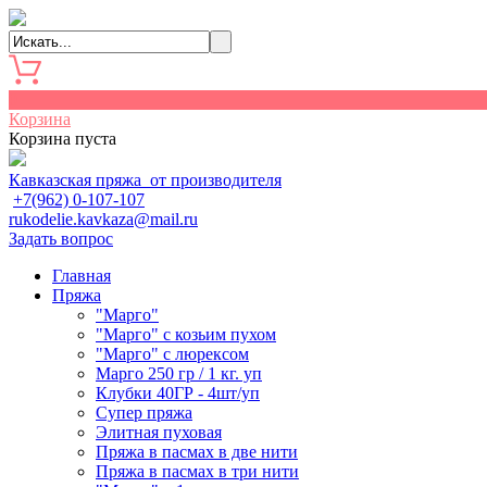
0
Корзина
Корзина пуста
Кавказская пряжа от производителя
+7(962) 0-107-107
rukodelie.kavkaza@mail.ru
Задать вопрос
Главная
Пряжа
"Марго"
"Марго" с козьим пухом
"Марго" с люрексом
Марго 250 гр / 1 кг. уп
Клубки 40ГР - 4шт/уп
Cупер пряжа
Элитная пуховая
Пряжа в пасмах в две нити
Пряжа в пасмах в три нити