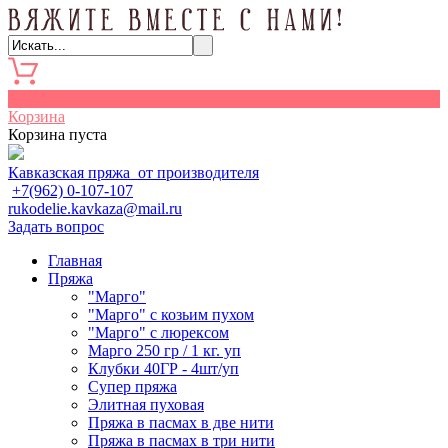
0
Корзина
Корзина пуста
Кавказская пряжа от производителя
+7(962) 0-107-107
rukodelie.kavkaza@mail.ru
Задать вопрос
Главная
Пряжа
"Марго"
"Марго" с козьим пухом
"Марго" с люрексом
Марго 250 гр / 1 кг. уп
Клубки 40ГР - 4шт/уп
Cупер пряжа
Элитная пуховая
Пряжа в пасмах в две нити
Пряжа в пасмах в три нити