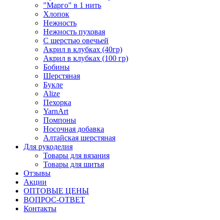
"Марго" в 1 нить
Хлопок
Нежность
Нежность пуховая
С шерстью овечьей
Акрил в клубках (40гр)
Акрил в клубках (100 гр)
Бобины
Шерстяная
Букле
Alize
Пехорка
YarnArt
Помпоны
Носочная добавка
Алтайская шерстяная
Для рукоделия
Товары для вязания
Товары для шитья
Отзывы
Акции
ОПТОВЫЕ ЦЕНЫ
ВОПРОС-ОТВЕТ
Контакты